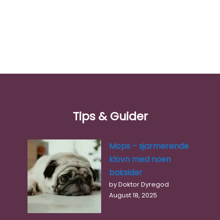
Tips & Guider
Mops – sjarmerende
klovn med noen
baksider
Ålesund Dyreklinikk AS
by Doktor Dyregod
0.0
(0)
August 18, 2025
Ålesund Dyreklinikk & Dyresykehus er en moderne
smådyrklinikk med røtter tilbake til 1998. Klinikken ligger