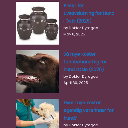
sentralt plassert i Ålesund og…
Priser for
Livsavslutning for Hund
Closed
i Oslo (2025)
by Doktor Dyregod
May 6, 2025
Så mye koster
tannbehandling for
hund i Oslo (2025)
by Doktor Dyregod
April 30, 2025
Hvor mye koster
egentlig veterinær for
hund?
by Doktor Dyregod