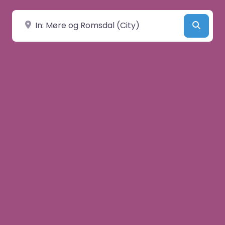
Velg by/sted
Searc