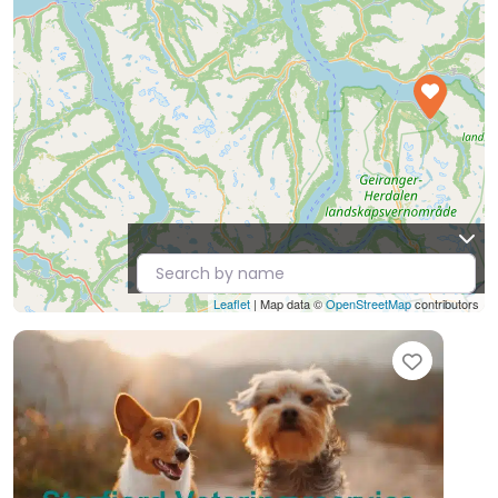
Leaflet
| Map data ©
OpenStreetMap
contributors
Favori