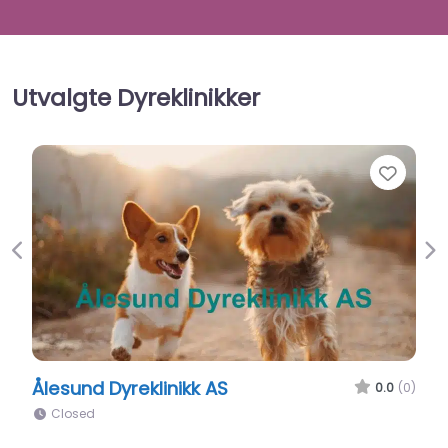
Utvalgte Dyreklinikker
Favo
Previous
Ne
Storfjord Veterinærservice AS
0.0
(0)
Closed