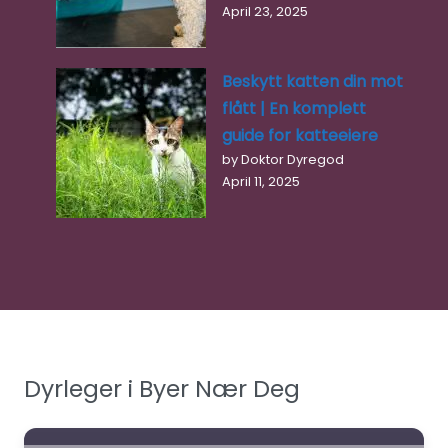
April 23, 2025
Beskytt katten din mot
flått | En komplett
guide for katteeiere
by Doktor Dyregod
April 11, 2025
Dyrleger i Byer Nær Deg