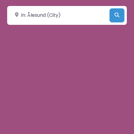
Velg by/sted
Searc