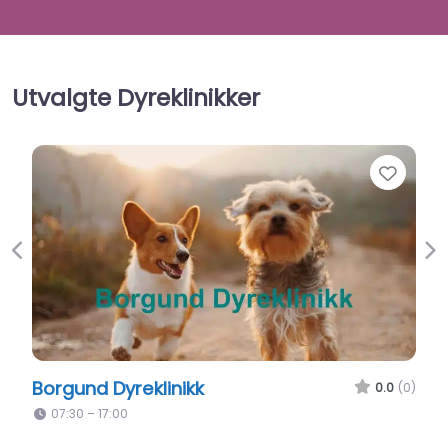
Utvalgte Dyreklinikker
Favor
Previous
Ne
Kjæledeggen Dyreklinikk Ålesund
0.0
(0)
07:30 – 16:00