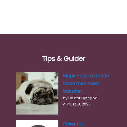
Tips & Guider
Mops – sjarmerende
klovn med noen
baksider
Kjæledeggen Dyreklinikk Ålesund
by Doktor Dyregod
0.0
(0)
August 18, 2025
Kjæledeggen Dyreklinikk er en moderne og velutstyrt
dyreklinikk sentralt i Ålesund, med en filial i Langevåg
(Lerheimvegen 4, i Dyreliv…
Priser for