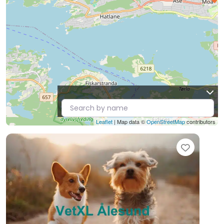
Leaflet
| Map data ©
OpenStreetMap
contributors
Favori