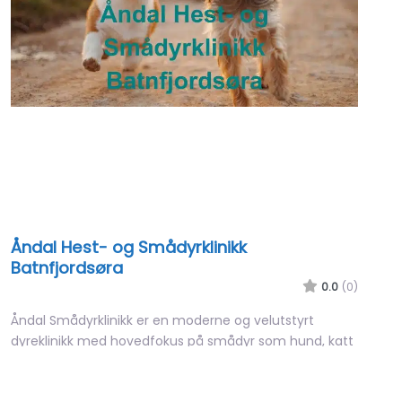
Åndal Hest- og Smådyrklinikk
Batnfjordsøra
0.0
(0)
Åndal Smådyrklinikk er en moderne og velutstyrt
dyreklinikk med hovedfokus på smådyr som hund, katt
og kanin. Klinikken har flere…
08:00 – 16:00