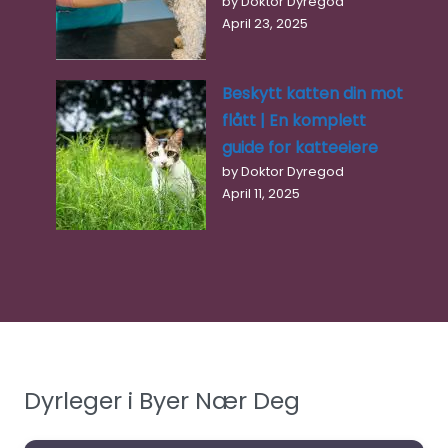
by Doktor Dyregod
April 23, 2025
Beskytt katten din mot
flått | En komplett
guide for katteeiere
by Doktor Dyregod
April 11, 2025
Dyrleger i Byer Nær Deg