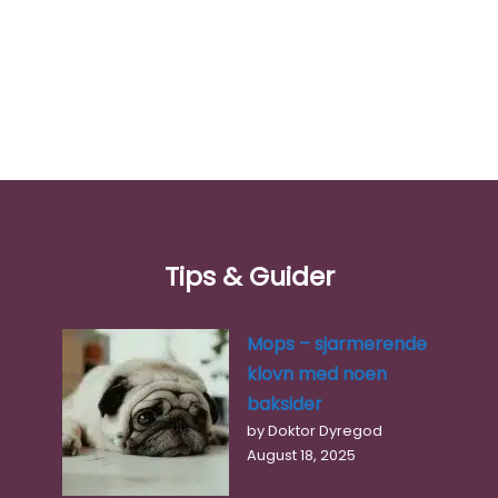
Tips & Guider
Mops – sjarmerende
klovn med noen
baksider
by Doktor Dyregod
August 18, 2025