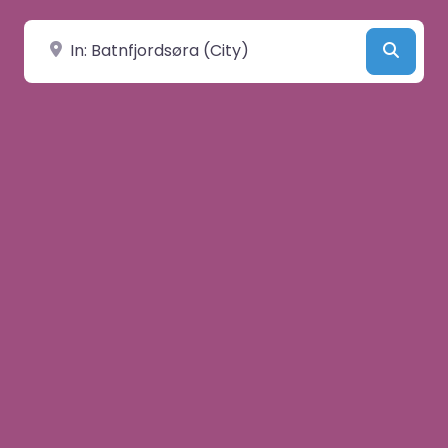
Velg by/sted
Searc