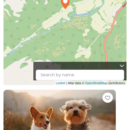
Leaflet
| Map data ©
OpenStreetMap
contributors
Favori