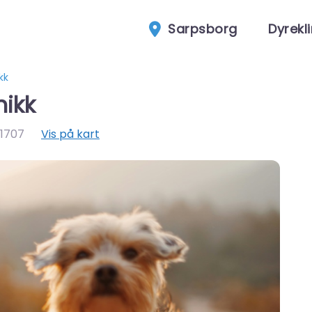
Sarpsborg
Dyrekli
kk
nikk
1707
Vis på kart