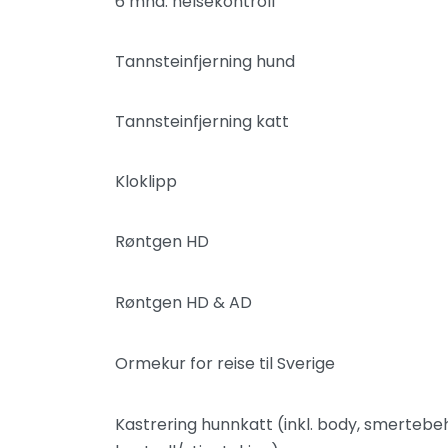
6 mnd. helsekontroll
Tannsteinfjerning hund
Tannsteinfjerning katt
Kloklipp
Røntgen HD
Røntgen HD & AD
Ormekur for reise til Sverige
Kastrering hunnkatt (inkl. body, smerteb