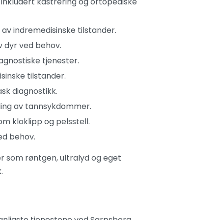
, inkludert kastrering og ortopediske
av indremedisinske tilstander.
v dyr ved behov.
agnostiske tjenester.
sinske tilstander.
sk diagnostikk.
ing av tannsykdommer.
m kloklipp og pelsstell.
ed behov.
er som røntgen, ultralyd og eget
.
anligste tjenestene ved Sarpsborg