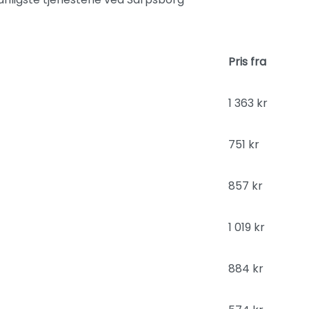
Pris fra
1 363 kr
751 kr
857 kr
1 019 kr
884 kr