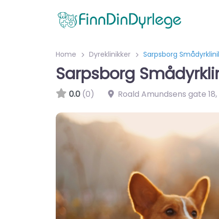
Home
Dyreklinikker
Sarpsborg Smådyrklini
Sarpsborg Smådyrkli
0.0
(0)
Roald Amundsens gate 18
,