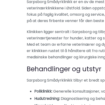
Sarpsborg Smådyrklinikk er en av de mest
veterinærklinikkene i Østfold. Siden oppstar
fokus på faglig kvalitet, omsorg og service,
på at deres firbente venner får den beste
Klinikken ligger sentralt i Sarpsborg og til
veterinærtjenester for hunder, katter og 
Med et team av erfarne veterinærer og dy
er klinikken rustet til å håndtere alt fra r
medisinske behandlinger og kirurgiske inn
Behandlinger og utstyr
Sarpsborg Smådyrklinikk tilbyr et bredt spe
Poliklinikk:
Generelle konsultasjoner, va
Hudutredning:
Diagnostisering og beh