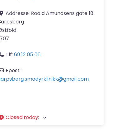
Addresse:
Roald Amundsens gate 18
Sarpsborg
Østfold
1707
Tlf:
69 12 05 06
Epost:
sarpsborg.smadyrklinikk
@
gmail.com
Closed today
: