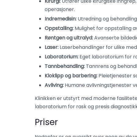
Kirurgi:
Utfører ulike kirurgiske inngrep
operasjoner.
Indremedisin:
Utredning og behandling 
Oppstalling:
Mulighet for oppstalling a
Røntgen og ultralyd:
Avanserte bildedi
Laser:
Laserbehandlinger for ulike medi
Laboratorium:
Eget laboratorium for ra
Tannbehandling:
Tannrens og behandl
Kloklipp og barbering:
Pleietjenester so
Avliving:
Humane avlivningstjenester v
Klinikken er utstyrt med moderne fasilitet
laboratorium for rask og presis diagnostikk
Priser
Nedenfor er en oversikt over noen av de v