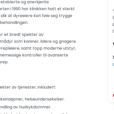
 etablerte og anerkjente
ten i 1990 har klinikken hatt et sterkt
 slik at dyreeiere kan føle seg trygge
 behandlingen.
byr et bredt spekter av
smådyr som kaniner, ildere og gnagere.
repleiere, samt topp moderne utstyr,
utinemessige kontroller til avanserte
grep.
kter av tjenester, inkludert:
ksinasjoner, helseundersøkelser.
andling av hudsykdommer.