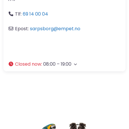
Tlf:
69 14 00 04
Epost:
sarpsborg
@
empet.no
Closed now
:
08:00 – 19:00