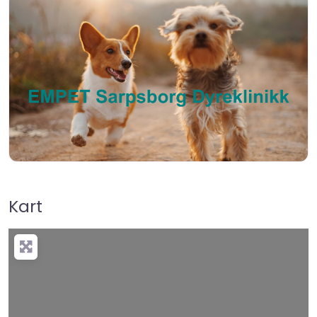
Kart
+
−
Press Enter key to search