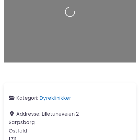
Leaflet
| Map data ©
OpenStreetMap
contributors
Kategori:
Dyreklinikker
Addresse:
Lilletuneveien 2
Sarpsborg
Østfold
1711