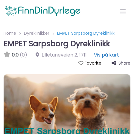
Home
Dyreklinikker
EMPET Sarpsborg Dyreklinikk
EMPET Sarpsborg Dyreklinikk
0.0
(0)
Lilletuneveien 2
,
1711
Vis på kart
Share
Favorite