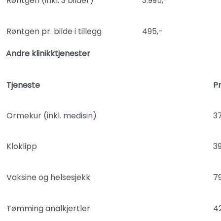
Røntgen (inkl. 3 bilder)
3.995,-
Røntgen pr. bilde i tillegg
495,-
Andre klinikktjenester
Tjeneste
Pr
Ormekur (inkl. medisin)
37
Kloklipp
39
Vaksine og helsesjekk
79
Tømming analkjertler
4