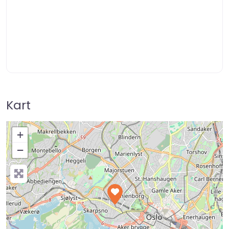
Kart
+
−
Press Enter key to search