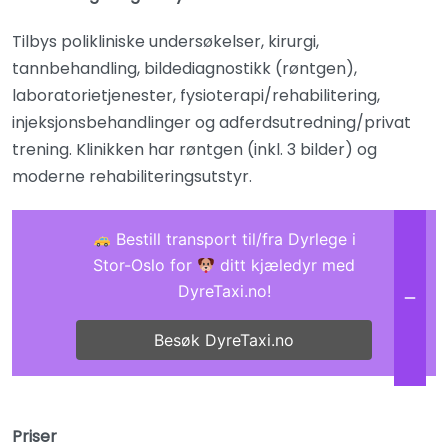
Tilbys polikliniske undersøkelser, kirurgi,
tannbehandling, bildediagnostikk (røntgen),
laboratorietjenester, fysioterapi/rehabilitering,
injeksjonsbehandlinger og adferdsutredning/privat
trening. Klinikken har røntgen (inkl. 3 bilder) og
moderne rehabiliteringsutstyr.
Bestill transport til/fra Dyrlege i
Stor-Oslo for
ditt kjæledyr med
DyreTaxi.no!
Besøk DyreTaxi.no
Priser