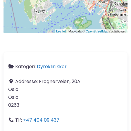
Leaflet
| Map data ©
OpenStreetMap
contributors
Kategori:
Dyreklinikker
Addresse:
Frognerveien, 20A
Oslo
Oslo
0263
Tlf:
+47 404 09 437