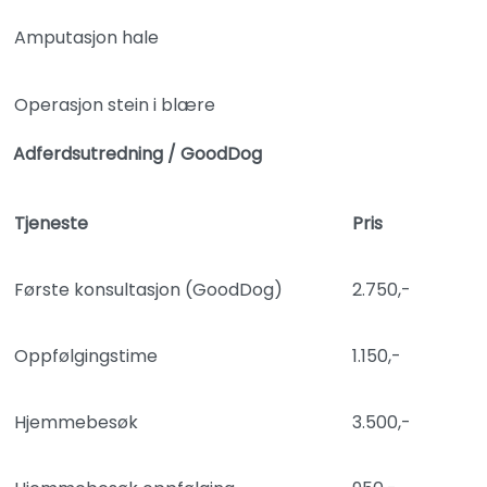
Amputasjon hale
Operasjon stein i blære
Adferdsutredning / GoodDog
Tjeneste
Pris
Første konsultasjon (GoodDog)
2.750,-
Oppfølgingstime
1.150,-
Hjemmebesøk
3.500,-