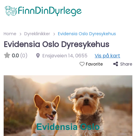
Home
Dyreklinikker
Evidensia Oslo Dyresykehus
Evidensia Oslo Dyresykehus
0.0
(0)
Ensjøveien 14
,
0655
Vis på kart
Share
Favorite