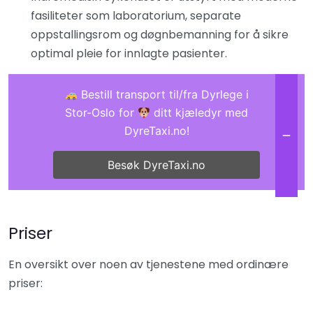
fasiliteter som laboratorium, separate
oppstallingsrom og døgnbemanning for å sikre
optimal pleie for innlagte pasienter.
Bestill transport til/fra Dyrlege i
Stor-Oslo for
ditt kjæledyr med
DyreTaxi.no!
Besøk DyreTaxi.no
Priser
En oversikt over noen av tjenestene med ordinære
priser: