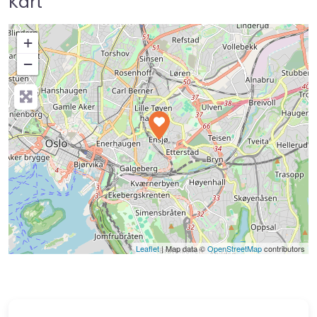
Kart
+
−
Press Enter key to search
Leaflet
| Map data ©
OpenStreetMap
contributors