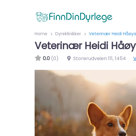
Home
Dyreklinikker
Veterinær Heidi Håøy
Veterinær Heidi Håø
0.0
(0)
Storerudveien 111
,
1454
V