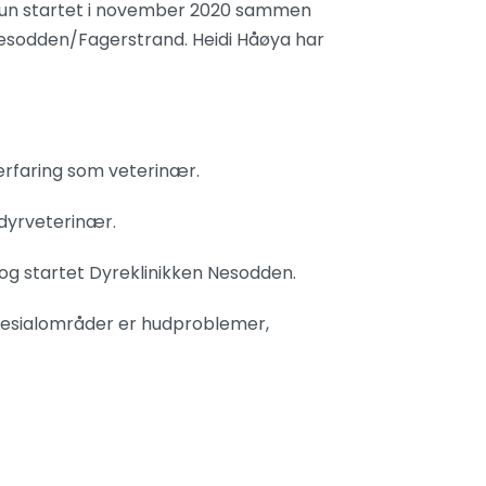
hun startet i november 2020 sammen
 Nesodden/Fagerstrand. Heidi Håøya har
 erfaring som veterinær.
ådyrveterinær.
og startet Dyreklinikken Nesodden.
pesialområder er hudproblemer,