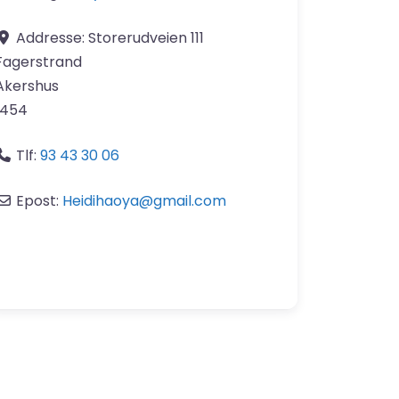
Addresse:
Storerudveien 111
Fagerstrand
Akershus
1454
Tlf:
93 43 30 06
Epost:
Heidihaoya
@
gmail.com