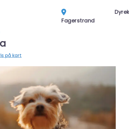
Dyrek
Fagerstrand
a
ya
is på kart