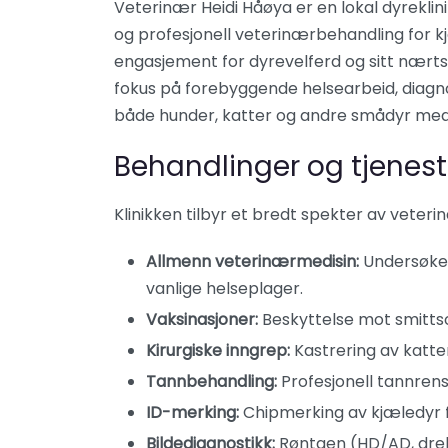
Veterinær Heidi Håøya er en lokal dyreklini
og profesjonell veterinærbehandling for kjæ
engasjement for dyrevelferd og sitt nærtst
fokus på forebyggende helsearbeid, diagnos
både hunder, katter og andre smådyr med
Behandlinger og tjenest
Klinikken tilbyr et bredt spekter av veterin
Allmenn veterinærmedisin:
Undersøkel
vanlige helseplager.
Vaksinasjoner:
Beskyttelse mot smitt
Kirurgiske inngrep:
Kastrering av katte
Tannbehandling:
Profesjonell tannren
ID-merking:
Chipmerking av kjæledyr fo
Bildediagnostikk:
Røntgen (HD/AD, drekt