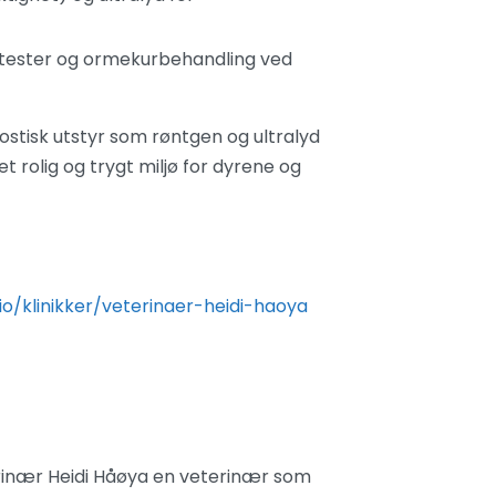
tester og ormekurbehandling ved
stisk utstyr som røntgen og ultralyd
 et rolig og trygt miljø for dyrene og
.io/klinikker/veterinaer-heidi-haoya
terinær Heidi Håøya en veterinær som