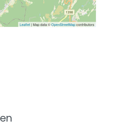
Leaflet
| Map data ©
OpenStreetMap
contributors
ten