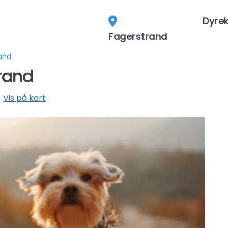
Dyrek
Fagerstrand
rand
trand
Vis på kart