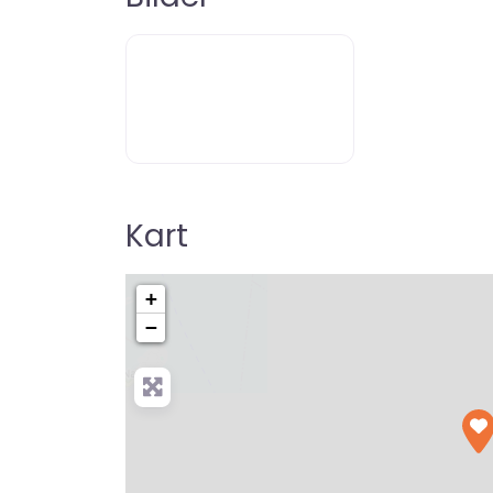
Kart
+
−
Pre