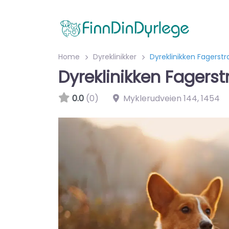
Home
Dyreklinikker
Dyreklinikken Fagerst
Dyreklinikken Fagers
0.0
(0)
Myklerudveien 144
,
1454