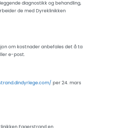
nleggende diagnostikk og behandling,
rbeider de med Dyreklinikken
asjon om kostnader anbefales det å ta
ller e-post.
strand.dindyrlege.com/
per 24. mars
eklinikken Fagerstrand en