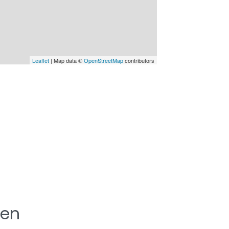
Leaflet
| Map data ©
OpenStreetMap
contributors
ten