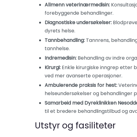
Allmenn veterinærmedisin:
Konsultasjo
forebyggende behandlinger.
Diagnostiske undersøkelser:
Blodprøver
dyrets helse.
Tannbehandling:
Tannrens, behandlin
tannhelse.
Indremedisin:
Behandling av indre org
Kirurgi:
Enkle kirurgiske inngrep etter b
ved mer avanserte operasjoner.
Ambulerende praksis for hest:
Veterinæ
helseundersøkelser og behandlinger på
Samarbeid med Dyreklinikken Nesodd
til et bredere behandlingstilbud og a
Utstyr og fasiliteter