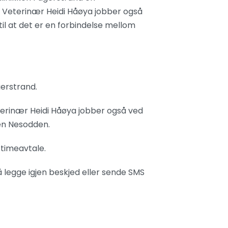
d. Veterinær Heidi Håøya jobber også
til at det er en forbindelse mellom
gerstrand.
eterinær Heidi Håøya jobber også ved
ken Nesodden.
 timeavtale.
å legge igjen beskjed eller sende SMS