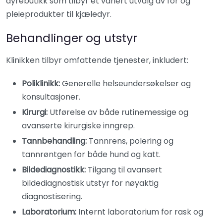
dyrebutikk som tilbyr et variert utvalg av fôr og
pleieprodukter til kjæledyr.
Behandlinger og utstyr
Klinikken tilbyr omfattende tjenester, inkludert:​
Poliklinikk:
Generelle helseundersøkelser og
konsultasjoner.​
Kirurgi:
Utførelse av både rutinemessige og
avanserte kirurgiske inngrep.​
Tannbehandling:
Tannrens, polering og
tannrøntgen for både hund og katt.​
Bildediagnostikk:
Tilgang til avansert
bildediagnostisk utstyr for nøyaktig
diagnostisering.​
Laboratorium:
Internt laboratorium for rask og