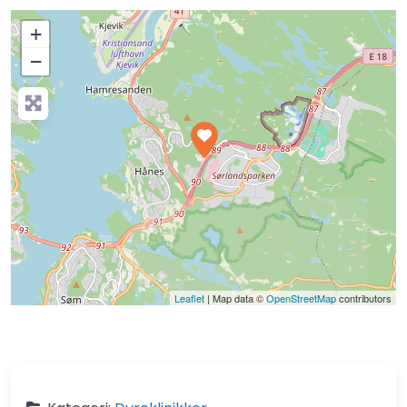
+
−
Press Enter key to search
Leaflet
| Map data ©
OpenStreetMap
contributors