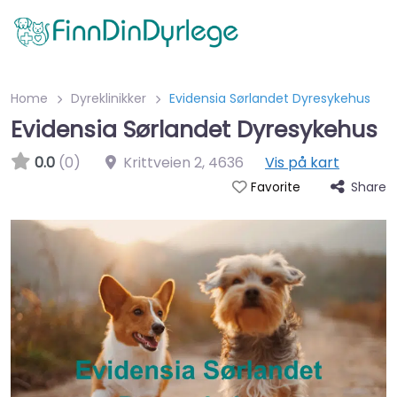
Home
Dyreklinikker
Evidensia Sørlandet Dyresykehus
Evidensia Sørlandet Dyresykehus
0.0
(0)
Krittveien 2
,
4636
Vis på kart
Share
Favorite