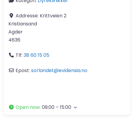
Kategori:
Dyreklinikker
Addresse:
Krittveien 2
Kristiansand
Agder
4636
Tlf:
38 60 15 05​
Epost:
sorlandet
@
evidensia.no
Open now
:
09:00 – 15:00