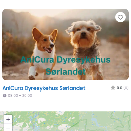
Fa
AniCura Dyresykehus Sørlandet
0.0
(0)
08:00 – 20:00
+
−