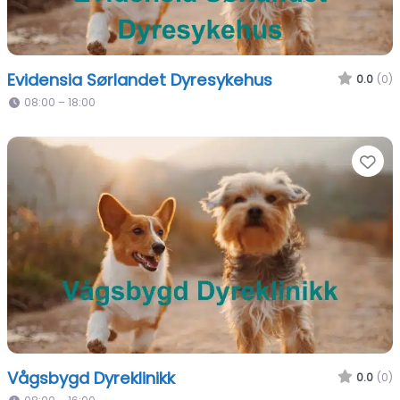
Evidensia Sørlandet Dyresykehus
0.0
(0)
08:00 – 18:00
Fa
Vågsbygd Dyreklinikk
0.0
(0)