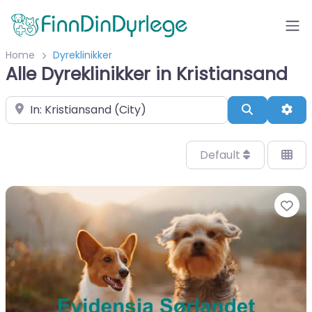
Home
Dyreklinikker
Alle Dyreklinikker in Kristiansand
Velg by/sted
Search
Adv
Default
Fa