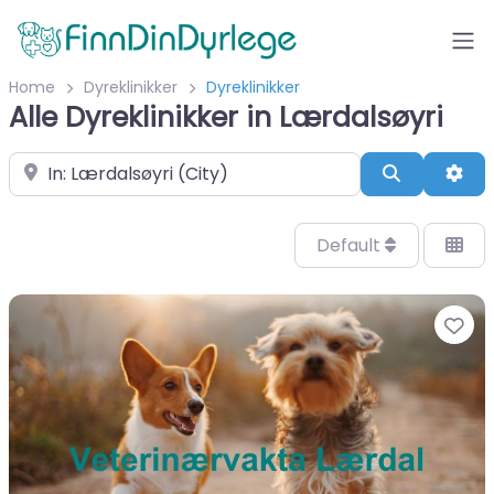
Home
Dyreklinikker
Dyreklinikker
Alle Dyreklinikker in Lærdalsøyri
Velg by/sted
Search
Adv
Default
Fa