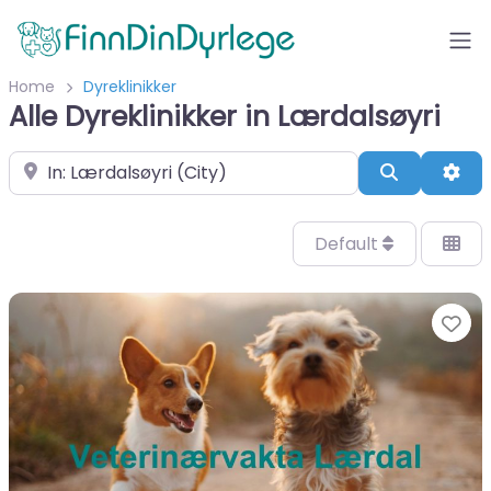
Home
Dyreklinikker
Alle Dyreklinikker in Lærdalsøyri
Velg by/sted
Search
Adv
Default
Fa