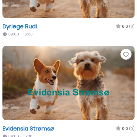
Dyrlege Rudi
0.0
(0)
09:00 – 16:00
Fa
Evidensia Strømsø
0.0
(0)
08:00 – 15:30