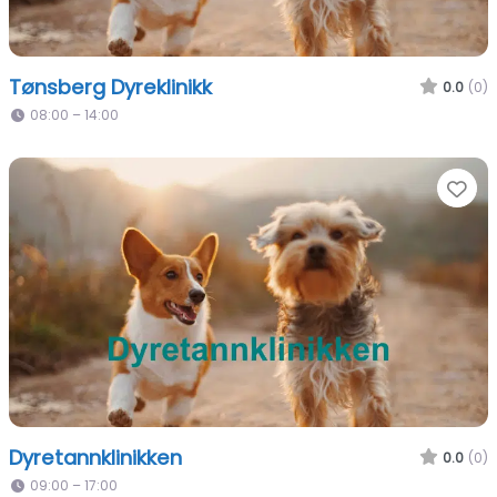
Tønsberg Dyreklinikk
0.0
(0)
08:00 – 14:00
Fa
Dyretannklinikken
0.0
(0)
09:00 – 17:00