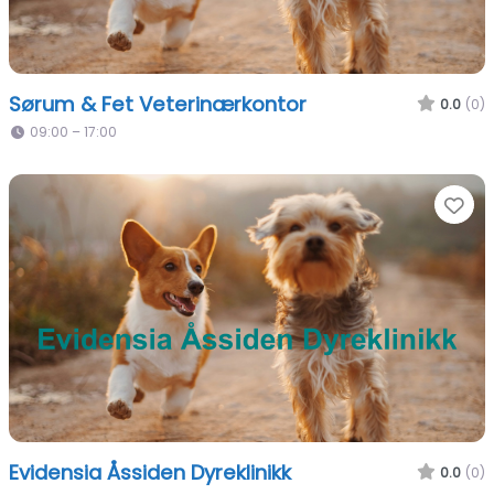
Sørum & Fet Veterinærkontor
0.0
(0)
09:00 – 17:00
Fa
Evidensia Åssiden Dyreklinikk
0.0
(0)