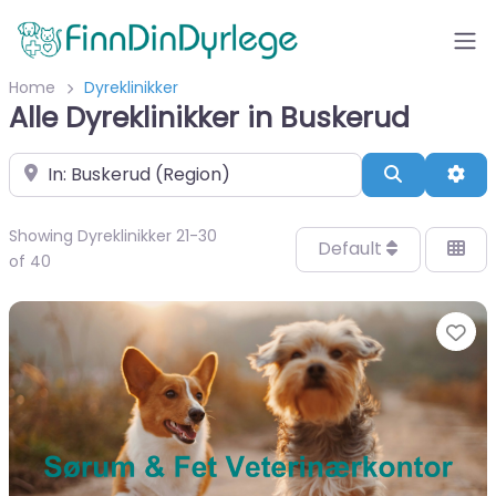
Home
Dyreklinikker
Alle Dyreklinikker in Buskerud
Velg by/sted
Search
Adv
Showing Dyreklinikker 21-30
Default
of 40
Fa