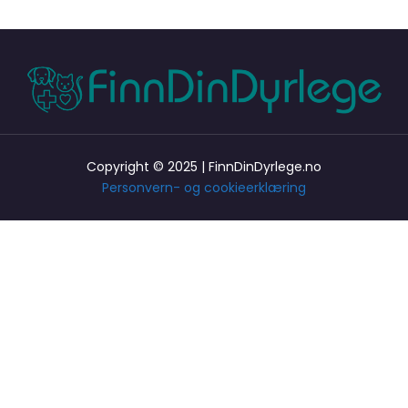
Copyright © 2025 | FinnDinDyrlege.no
Personvern- og cookieerklæring