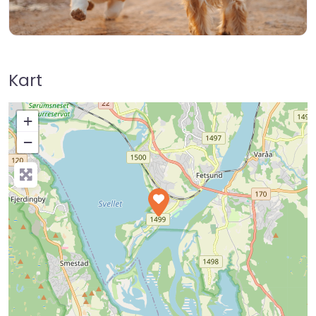
Kart
+
−
Press Enter key to search