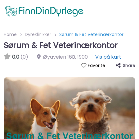
Home
Dyreklinikker
Sørum & Fet Veterinærkontor
Sørum & Fet Veterinærkontor
0.0
(0)
Øyaveien 16B
,
1900
Vis på kart
Share
Favorite