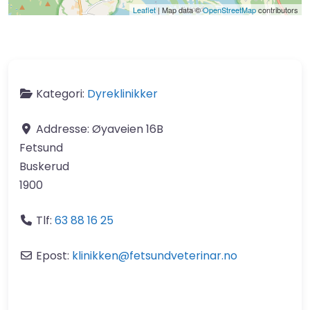
Leaflet
| Map data ©
OpenStreetMap
contributors
Kategori:
Dyreklinikker
Addresse:
Øyaveien 16B
Fetsund
Buskerud
1900
Tlf:
63 88 16 25
Epost:
klinikken
@
fetsundveterinar.no