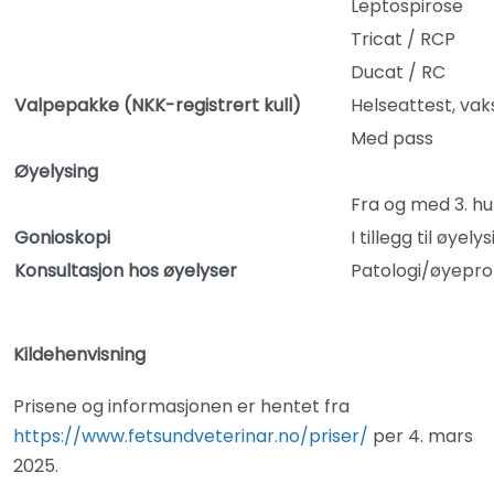
Leptospirose
Tricat / RCP
Ducat / RC
Valpepakke (NKK-registrert kull)
Helseattest, vak
Med pass
Øyelysing
Fra og med 3. h
Gonioskopi
I tillegg til øyely
Konsultasjon hos øyelyser
Patologi/øyepr
Kildehenvisning
Prisene og informasjonen er hentet fra
https://www.fetsundveterinar.no/priser/
per 4. mars
2025.