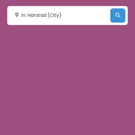
Velg by/sted
Searc