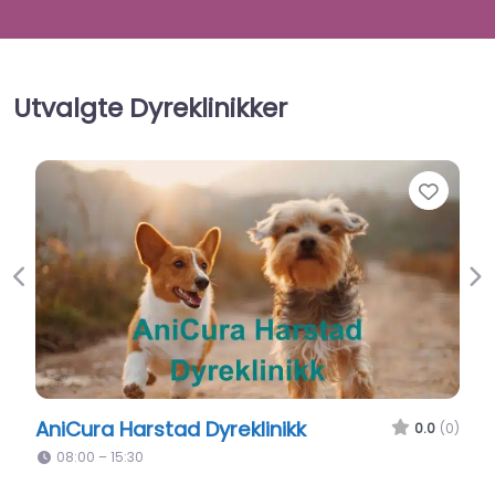
Utvalgte Dyreklinikker
Favor
Previous
Ne
Evidensia Harstad Dyresykehus
0.0
(0)
08:00 – 15:30