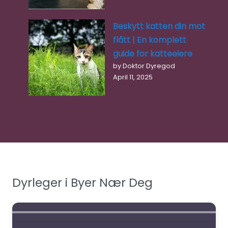
Beskytt katten din mot
flått | En komplett
guide for katteeiere
by Doktor Dyregod
April 11, 2025
Dyrleger i Byer Nær Deg