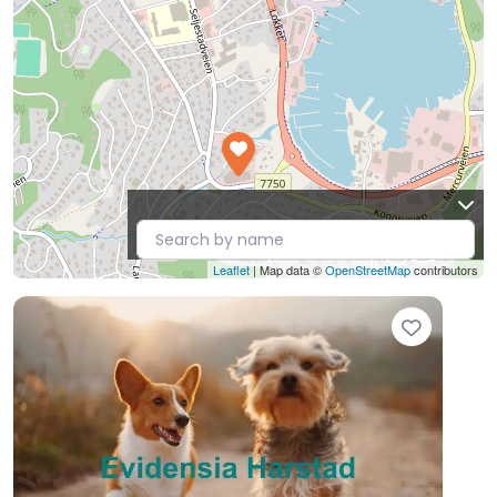
Leaflet
| Map data ©
OpenStreetMap
contributors
Favori