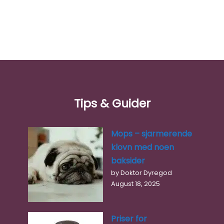
Tips & Guider
Mops – sjarmerende
klovn med noen
baksider
AniCura Harstad Dyreklinikk
by Doktor Dyregod
0.0
(0)
August 18, 2025
AniCura Harstad har tatt hånd om syke dyr i
Harstadbotn siden 1984. Vår filosofi er å ha nok tid til…
Priser for
08:00 – 15:30