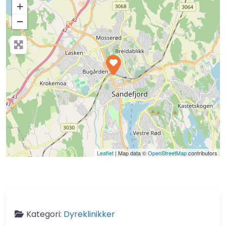
+
−
Press Enter key to search
Leaflet
| Map data ©
OpenStreetMap
contributors
Kategori:
Dyreklinikker