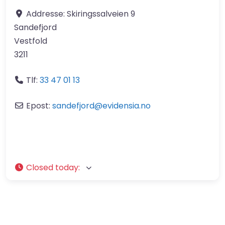
Addresse:
Skiringssalveien 9
Sandefjord
Vestfold
3211
Tlf:
33 47 01 13​
Epost:
sandefjord
@
evidensia.no
Closed today
: