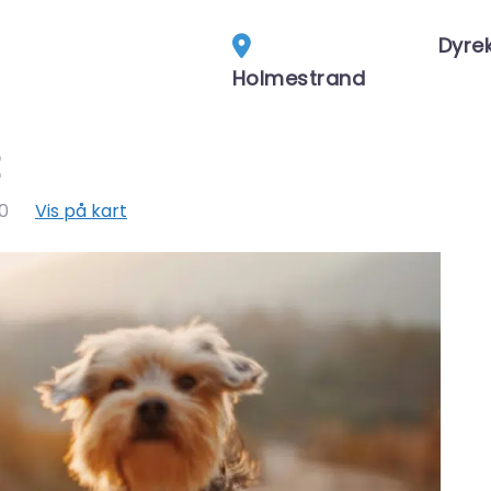
Dyrek
Holmestrand
0
Vis på kart