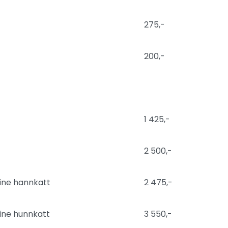
275,-
200,-
1 425,-
2 500,-
sine hannkatt
2 475,-
sine hunnkatt
3 550,-