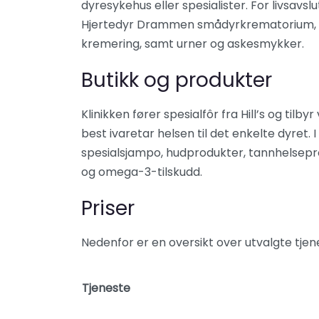
dyresykehus eller spesialister. For livsav
Hjertedyr Drammen smådyrkrematorium, so
kremering, samt urner og askesmykker.
Butikk og produkter
Klinikken fører spesialfôr fra Hill’s og tilby
best ivaretar helsen til det enkelte dyret.
spesialsjampo, hudprodukter, tannhelsepro
og omega-3-tilskudd.
Priser
Nedenfor er en oversikt over utvalgte tjen
Tjeneste