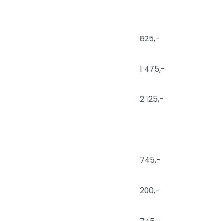
825,-
1 475,-
2 125,-
745,-
200,-