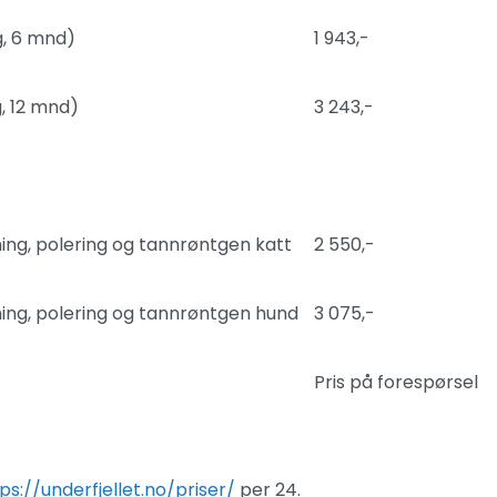
g, 6 mnd)
1 943,-
, 12 mnd)
3 243,-
ning, polering og tannrøntgen katt
2 550,-
ning, polering og tannrøntgen hund
3 075,-
Pris på forespørsel
ps://underfjellet.no/priser/
per 24.