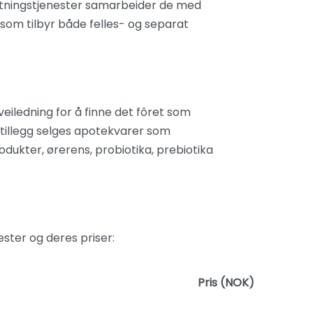
slutningstjenester samarbeider de med
m tilbyr både felles- og separat
r veiledning for å finne det fôret som
 I tillegg selges apotekvarer som
dukter, ørerens, probiotika, prebiotika
ester og deres priser:
Pris (NOK)