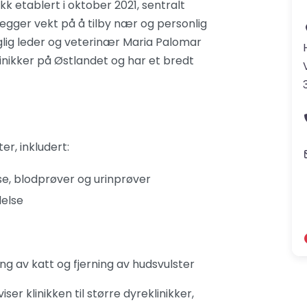
kk etablert i oktober 2021, sentralt
legger vekt på å tilby nær og personlig
glig leder og veterinær Maria Palomar
inikker på Østlandet og har et bredt
er, inkludert:
e, blodprøver og urinprøver​
else​
g av katt og fjerning av hudsvulster​
er klinikken til større dyreklinikker,