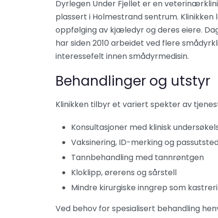
Dyrlegen Under Fjellet er en veterinærklini
plassert i Holmestrand sentrum. Klinikken 
oppfølging av kjæledyr og deres eiere. Da
har siden 2010 arbeidet ved flere smådyrkl
interessefelt innen smådyrmedisin. ​
Behandlinger og utstyr
Klinikken tilbyr et variert spekter av tjenest
Konsultasjoner med klinisk undersøkels
Vaksinering, ID-merking og passutsted
Tannbehandling med tannrøntgen​
Kloklipp, ørerens og sårstell​
Mindre kirurgiske inngrep som kastrerin
Ved behov for spesialisert behandling henvis