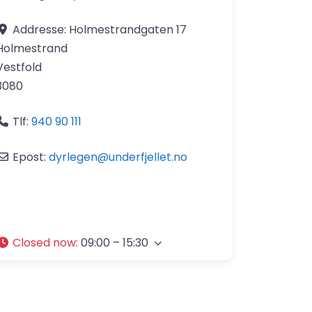
Addresse:
Holmestrandgaten 17
Holmestrand
Vestfold
3080
Tlf:
940 90 111​
Epost:
dyrlegen
@
underfjellet.no
Closed now
:
09:00 – 15:30