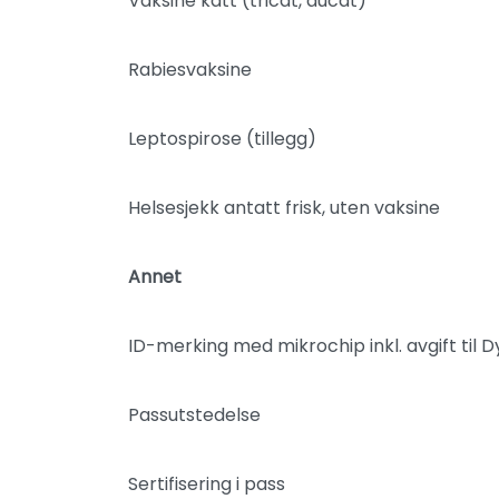
Vaksine katt (tricat, ducat)
Rabiesvaksine
Leptospirose (tillegg)
Helsesjekk antatt frisk, uten vaksine
Annet
ID-merking med mikrochip inkl. avgift til D
Passutstedelse
Sertifisering i pass