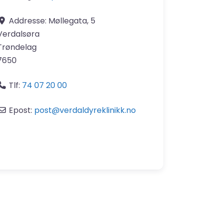
Addresse:
Møllegata, 5
Verdalsøra
Trøndelag
7650
Tlf:
74 07 20 00
Epost:
post
@
verdaldyreklinikk.no