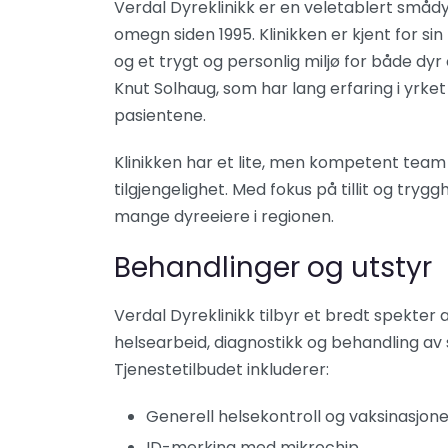
Verdal Dyreklinikk er en veletablert smådy
omegn siden 1995. Klinikken er kjent for s
og et trygt og personlig miljø for både dyr 
Knut Solhaug, som har lang erfaring i yrket 
pasientene.
Klinikken har et lite, men kompetent team
tilgjengelighet. Med fokus på tillit og tryggh
mange dyreeiere i regionen.
Behandlinger og utstyr
Verdal Dyreklinikk tilbyr et bredt spekter
helsearbeid, diagnostikk og behandling a
Tjenestetilbudet inkluderer:
Generell helsekontroll og vaksinasjon
ID-merking med mikrochip