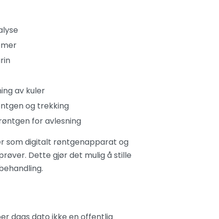
alyse
emer
rin
ning av kuler
øntgen og trekking
røntgen for avlesning
ter som digitalt røntgenapparat og
røver. Dette gjør det mulig å stille
 behandling.
r dags dato ikke en offentlig