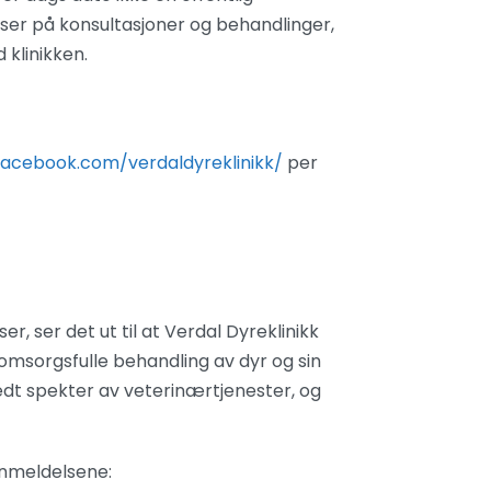
priser på konsultasjoner og behandlinger,
 klinikken.
facebook.com/verdaldyreklinikk/
per
er, ser det ut til at Verdal Dyreklinikk
 omsorgsfulle behandling av dyr og sin
bredt spekter av veterinærtjenester, og
 anmeldelsene: