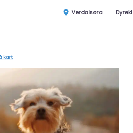
Verdalsøra
Dyrekl
å kart