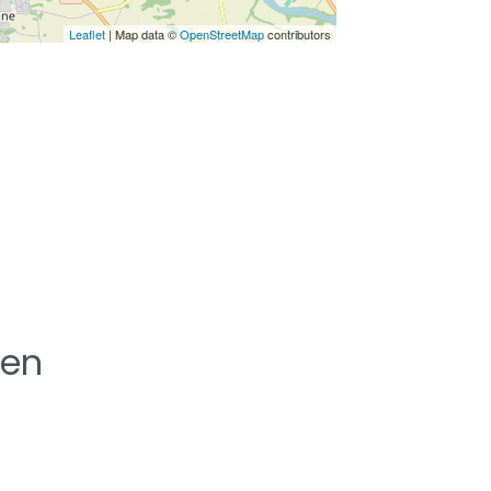
Leaflet
| Map data ©
OpenStreetMap
contributors
ten