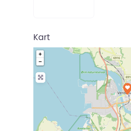
Kart
+
−
Pre