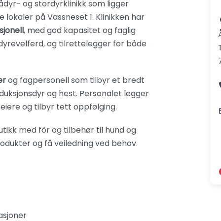
dyr- og stordyrklinikk som ligger
le lokaler på Vassneset 1. Klinikken har
sjonell
, med god kapasitet og faglig
yrevelferd, og tilrettelegger for både
er
og fagpersonell som tilbyr et bredt
duksjonsdyr og hest. Personalet legger
ere og tilbyr tett oppfølging.
utikk med fôr og tilbehør til hund og
rodukter og få veiledning ved behov.
asjoner