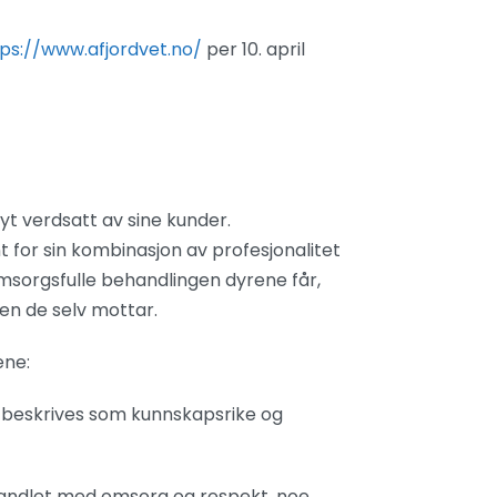
ps://www.afjordvet.no/
per 10. april
øyt verdsatt av sine kunder.
t for sin kombinasjon av profesjonalitet
omsorgsfulle behandlingen dyrene får,
n de selv mottar.
ene:
te beskrives som kunnskapsrike og
handlet med omsorg og respekt, noe