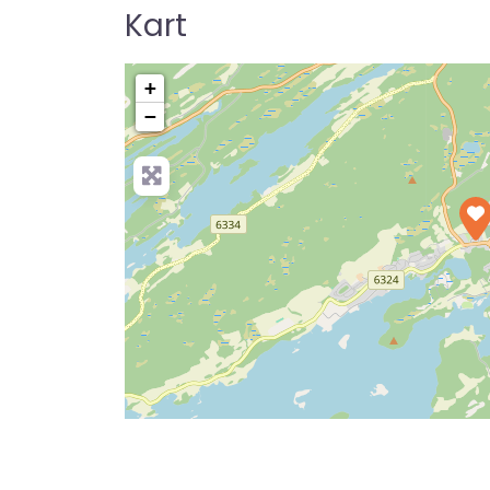
Kart
+
−
Pre