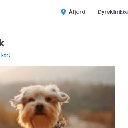
Åfjord
Dyreklinikk
k
 kart