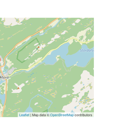
ss Enter key to search
Leaflet
| Map data ©
OpenStreetMap
contributors