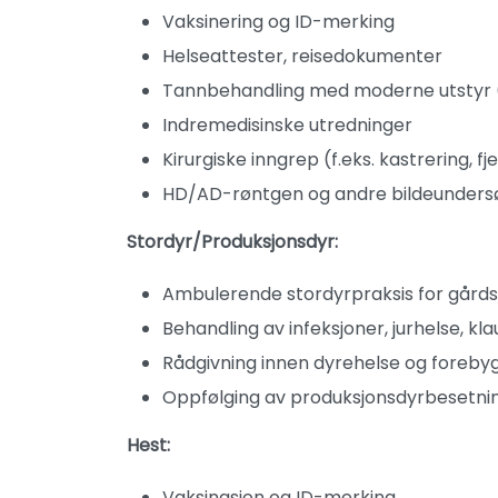
Vaksinering og ID-merking
Helseattester, reisedokumenter
Tannbehandling med moderne utstyr (
Indremedisinske utredninger
Kirurgiske inngrep (f.eks. kastrering, fj
HD/AD-røntgen og andre bildeunders
Stordyr/Produksjonsdyr:
Ambulerende stordyrpraksis for gårds
Behandling av infeksjoner, jurhelse, k
Rådgivning innen dyrehelse og forebyg
Oppfølging av produksjonsdyrbesetni
Hest:
Vaksinasjon og ID-merking