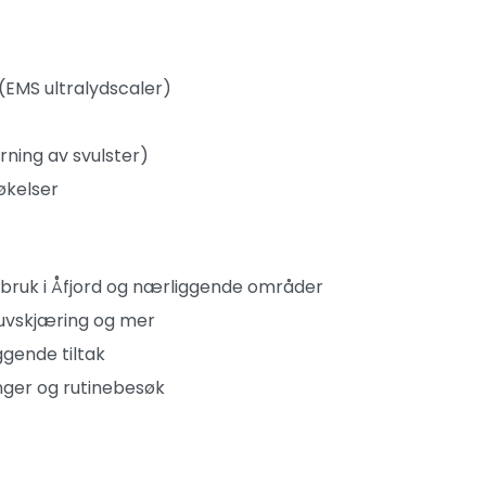
EMS ultralydscaler)
erning av svulster)
økelser
bruk i Åfjord og nærliggende områder
lauvskjæring og mer
gende tiltak
nger og rutinebesøk