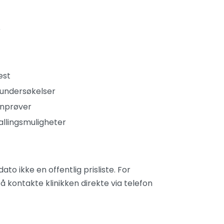
r
est
sundersøkelser
inprøver
llingsmuligheter
ato ikke en offentlig prisliste. For
å kontakte klinikken direkte via telefon