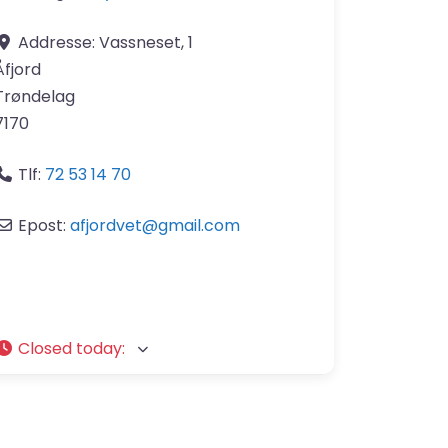
Addresse:
Vassneset, 1
Åfjord
Trøndelag
7170
Tlf:
72 53 14 70
Epost:
afjordvet
@
gmail.com
Closed today
: