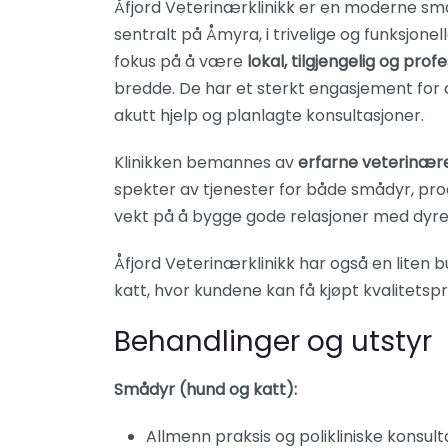
Åfjord Veterinærklinikk er en moderne små
sentralt på Åmyra, i trivelige og funksjonel
fokus på å være
lokal, tilgjengelig og profe
bredde. De har et sterkt engasjement for d
akutt hjelp og planlagte konsultasjoner.
Klinikken bemannes av
erfarne veterinær
spekter av tjenester for både smådyr, pro
vekt på å bygge gode relasjoner med dyreei
Åfjord Veterinærklinikk har også en liten b
katt, hvor kundene kan få kjøpt kvalitetsp
Behandlinger og utstyr
Smådyr (hund og katt):
Allmenn praksis og polikliniske konsult