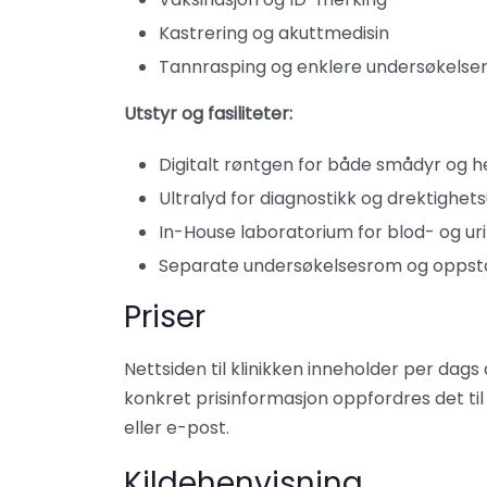
Kastrering og akuttmedisin
Tannrasping og enklere undersøkelse
Utstyr og fasiliteter:
Digitalt røntgen for både smådyr og h
Ultralyd for diagnostikk og drektighet
In-House laboratorium for blod- og ur
Separate undersøkelsesrom og oppsta
Priser
Nettsiden til klinikken inneholder per dags d
konkret prisinformasjon oppfordres det til 
eller e-post.
Kildehenvisning