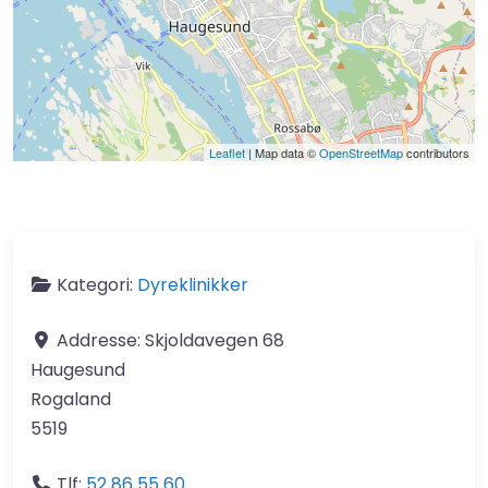
Leaflet
| Map data ©
OpenStreetMap
contributors
Kategori:
Dyreklinikker
Addresse:
Skjoldavegen 68
Haugesund
Rogaland
5519
Tlf:
52 86 55 60