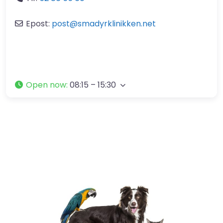
Epost:
post
@
smadyrklinikken.net
Open now
:
08:15 – 15:30