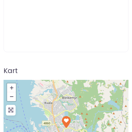
Kart
+
−
Press Enter key to search