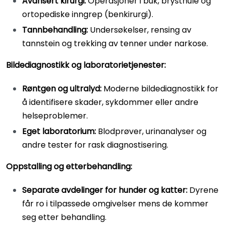
Avansert kirurgi:
Operasjoner i buk, brysthule og
ortopediske inngrep (benkirurgi).
Tannbehandling:
Undersøkelser, rensing av
tannstein og trekking av tenner under narkose.
Bildediagnostikk og laboratorietjenester:
Røntgen og ultralyd:
Moderne bildediagnostikk for
å identifisere skader, sykdommer eller andre
helseproblemer.
Eget laboratorium:
Blodprøver, urinanalyser og
andre tester for rask diagnostisering.
Oppstalling og etterbehandling:
Separate avdelinger for hunder og katter:
Dyrene
får ro i tilpassede omgivelser mens de kommer
seg etter behandling.