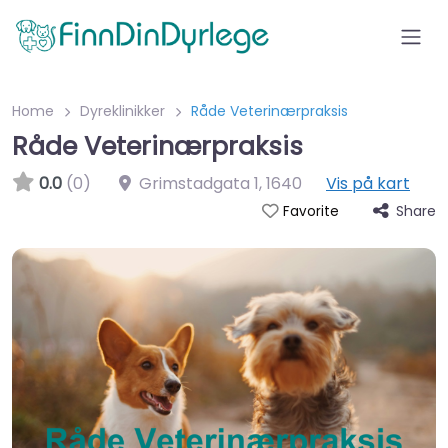
Home
Dyreklinikker
Råde Veterinærpraksis
Råde Veterinærpraksis
0.0
(0)
Grimstadgata 1
,
1640
Vis på kart
Share
Favorite