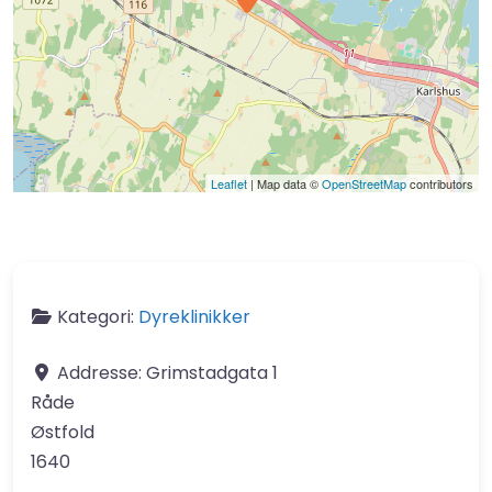
Leaflet
| Map data ©
OpenStreetMap
contributors
Kategori:
Dyreklinikker
Addresse:
Grimstadgata 1
Råde
Østfold
1640