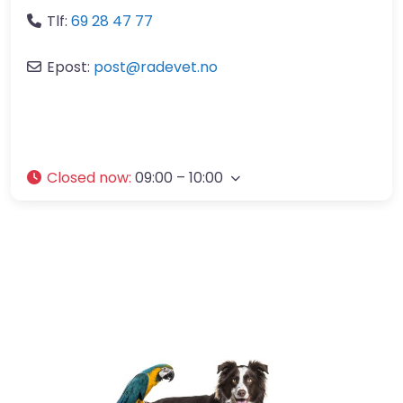
Tlf:
69 28 47 77
Epost:
post
@
radevet.no
Closed now
:
09:00 – 10:00