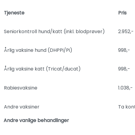
Tjeneste
Pris
Seniorkontroll hund/katt (inkl. blodprøver)
2.952,-
Årlig vaksine hund (DHPPi/Pi)
998,-
Årlig vaksine katt (Tricat/ducat)
998,-
Rabiesvaksine
1.038,-
Andre vaksiner
Ta kon
Andre vanlige behandlinger