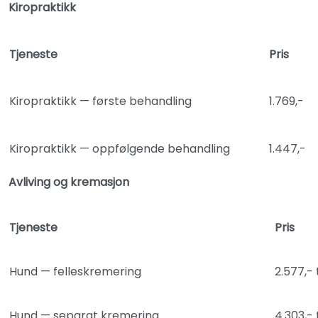
Kiropraktikk
Tjeneste
Pris
Kiropraktikk — første behandling
1.769,-
Kiropraktikk — oppfølgende behandling
1.447,-
Avliving og kremasjon
Tjeneste
Pris
Hund — felleskremering
2.577,- 
Hund — separat kremering
4.303,- 