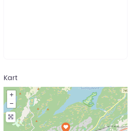
Kart
+
−
Press Enter key to search