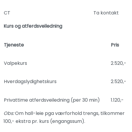
CT
Ta kontakt
Kurs og atferdsveiledning
Tjeneste
Pris
Valpekurs
2.520,-
Hverdagslydighetskurs
2.520,-
Privattime atferdsveiledning (per 30 min)
1.120,-
Obs:
Om hall-leie pga værforhold trengs, tilkommer
100,- ekstra pr. kurs (engangssum).