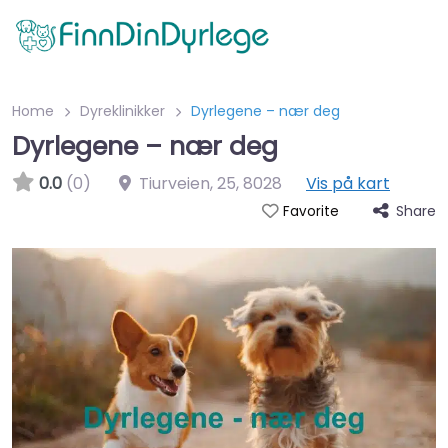
Home
Dyreklinikker
Dyrlegene – nær deg
Dyrlegene – nær deg
0.0
(0)
Tiurveien, 25
,
8028
Vis på kart
Share
Favorite