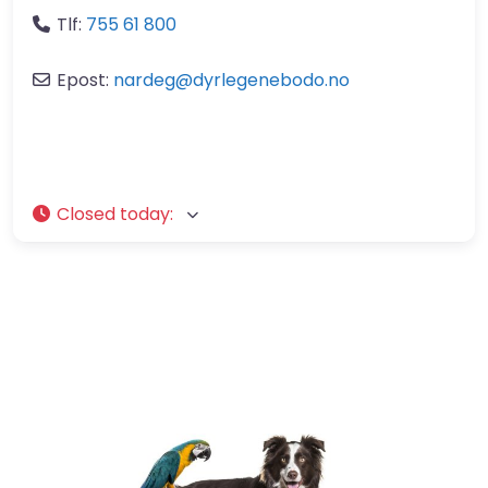
Tlf:
755 61 800
Epost:
nardeg
@
dyrlegenebodo.no
Closed today
: