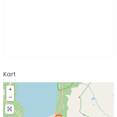
Kart
+
−
Press Enter key to search