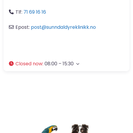
Tlf:
71 69 16 16
Epost:
post
@
sunndaldyreklinikk.no
Closed now
:
08:00 – 15:30