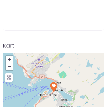
Kart
+
−
Press Enter key to search