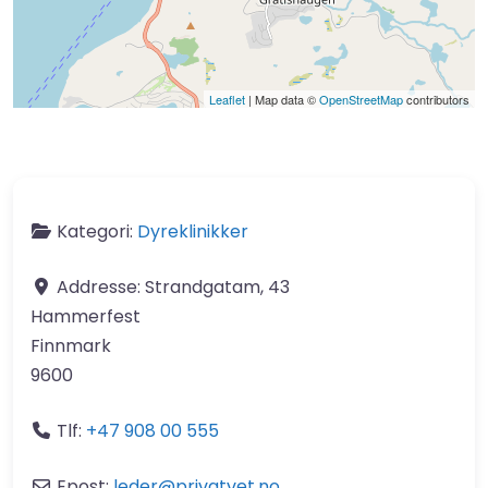
Leaflet
| Map data ©
OpenStreetMap
contributors
Kategori:
Dyreklinikker
Addresse:
Strandgatam, 43
Hammerfest
Finnmark
9600
Tlf:
+47 908 00 555
Epost:
leder
@
privatvet.no