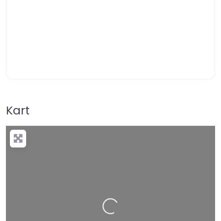
Kart
+
−
Press Enter key to search