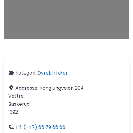
Leaflet
| Map data ©
OpenStreetMap
contributors
Kategori:
Dyreklinikker
Addresse:
Konglungveien 204
Vettre
Buskerud
1392
Tlf:
(+47) 66 79 66 66