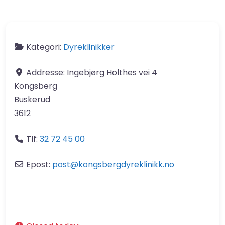
Kategori:
Dyreklinikker
Addresse:
Ingebjørg Holthes vei 4
Kongsberg
Buskerud
3612
Tlf:
32 72 45 00
Epost:
post
@
kongsbergdyreklinikk.no