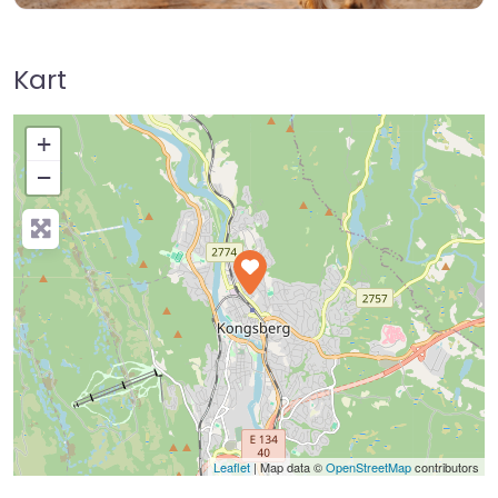
Kart
+
−
Press Enter key to search
Leaflet
| Map data ©
OpenStreetMap
contributors