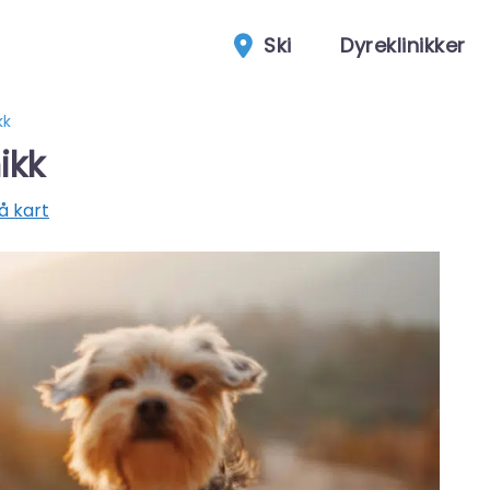
Ski
Dyreklinikker
kk
ikk
å kart