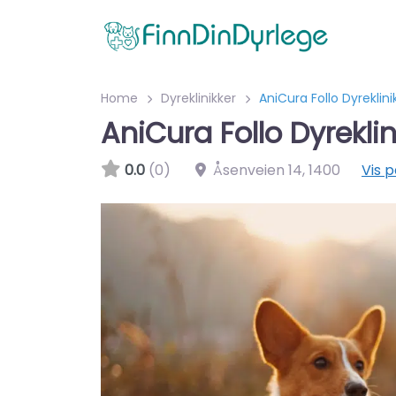
Home
Dyreklinikker
AniCura Follo Dyreklini
AniCura Follo Dyreklin
0.0
(0)
Åsenveien 14
,
1400
Vis p