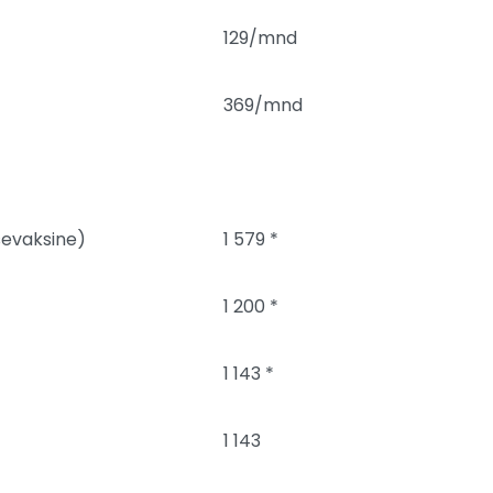
129/mnd
369/mnd
sevaksine)
1 579 *
1 200 *
1 143 *
1 143