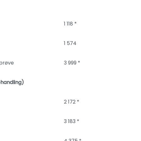
1 118 *
1 574
nprøve
3 999 *
ehandling)
2 172 *
3 183 *
4 375 *