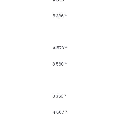
5 386 *
4 573 *
3 560 *
3 350 *
4 607 *