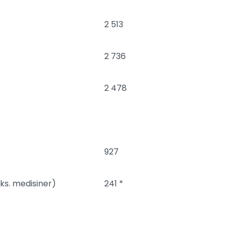
2 513
2 736
2 478
927
eks. medisiner)
241 *