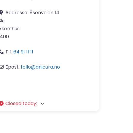
Addresse:
Åsenveien 14
Ski
Akershus
1400
Tlf:
64 91 11 11
Epost:
follo
@
anicura.no
Closed today
: