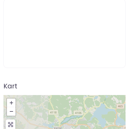
Kart
+
−
Press Enter key to search