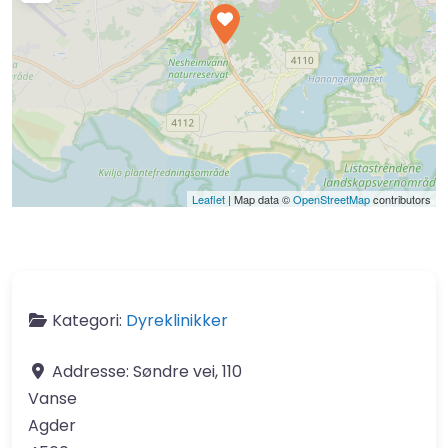
Leaflet
| Map data ©
OpenStreetMap
contributors
Kategori:
Dyreklinikker
Addresse:
Søndre vei, 110
Vanse
Agder