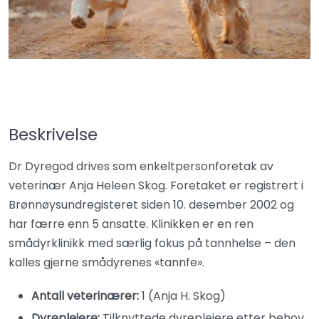
Beskrivelse
Dr Dyregod drives som enkeltpersonforetak av
veterinær Anja Heleen Skog. Foretaket er registrert i
Brønnøysundregisteret siden 10. desember 2002 og
har færre enn 5 ansatte. Klinikken er en ren
smådyrklinikk med særlig fokus på tannhelse – den
kalles gjerne smådyrenes «tannfe».
Antall veterinærer:
1 (Anja H. Skog)
Dyrepleiere:
Tilknyttede dyrepleiere etter behov