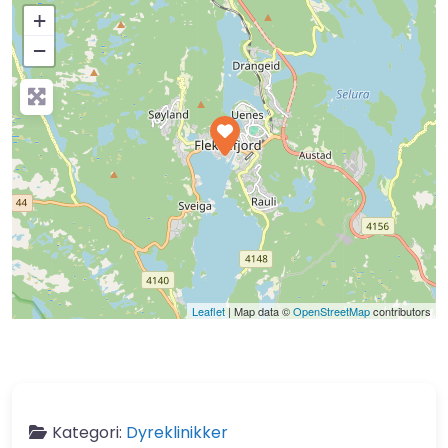
+
−
Press Enter key to search
Leaflet
| Map data ©
OpenStreetMap
contributors
Kategori:
Dyreklinikker