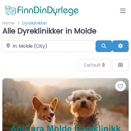
Home
Dyreklinikker
Alle Dyreklinikker in Molde
Velg by/sted
Search
Adv
Default
Fa