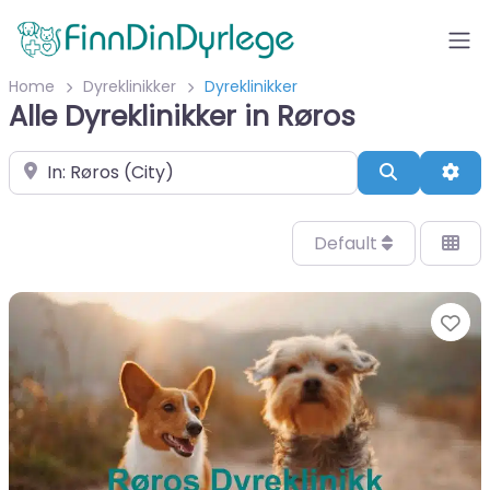
Home
Dyreklinikker
Dyreklinikker
Alle Dyreklinikker in Røros
Velg by/sted
Search
Adv
Default
Fa