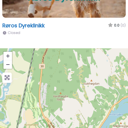
Røros Dyreklinikk
0.0
(0)
Closed
+
−