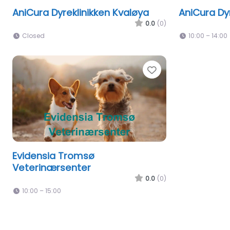
AniCura Dyreklinikken Kvaløya
AniCura D
0.0
(0)
Closed
10:00 – 14:00
Favorite
Evidensia Tromsø
Veterinærsenter
0.0
(0)
10:00 – 15:00