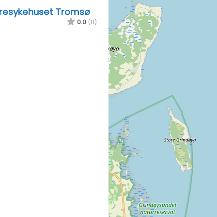
yresykehuset Tromsø
0.0
(0)