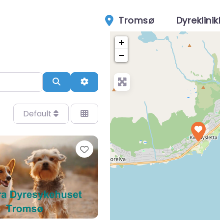
Tromsø
Dyreklinik
+
−
Search
Advanced Filters
Default
Favorite