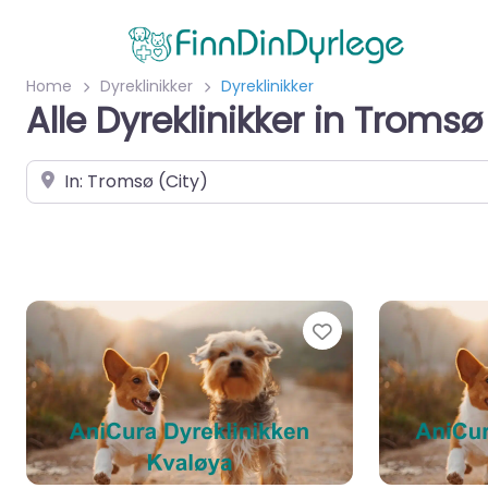
Home
Dyreklinikker
Dyreklinikker
Alle Dyreklinikker in Tromsø
Velg by/sted
Favorite