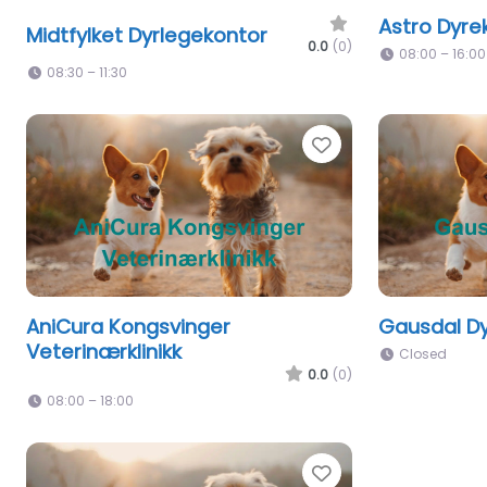
Astro Dyrek
Midtfylket Dyrlegekontor
0.0
(0)
08:00 – 16:00
08:30 – 11:30
Favorite
AniCura Kongsvinger
Gausdal Dyr
Veterinærklinikk
Closed
0.0
(0)
08:00 – 18:00
Favorite