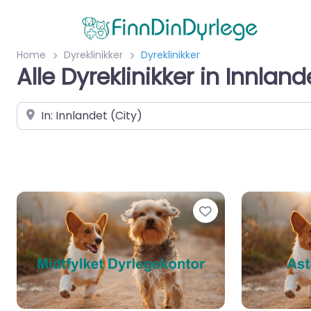
Home
Dyreklinikker
Dyreklinikker
Alle Dyreklinikker in Innland
Velg by/sted
Favorite