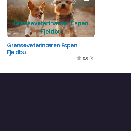
Grenseveterinæren Espen
Fjeldbu
0.0
(0)