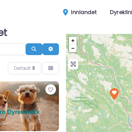
Innlandet
Dyreklin
et
+
−
Search
Advanced Filters
Default
Favorite