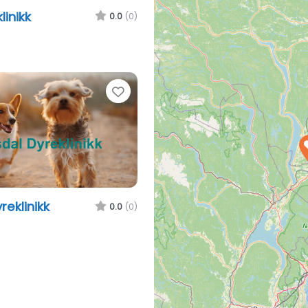
linikk
0.0
(0)
Favorite
eklinikk
0.0
(0)