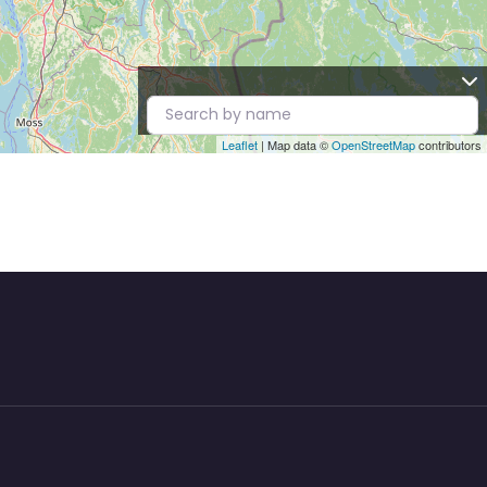
Leaflet
| Map data ©
OpenStreetMap
contributors