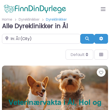
Home
Dyreklinikker
Dyreklinikker
Alle Dyreklinikker in Ål
Velg by/sted
Search
Adv
Default
Fa