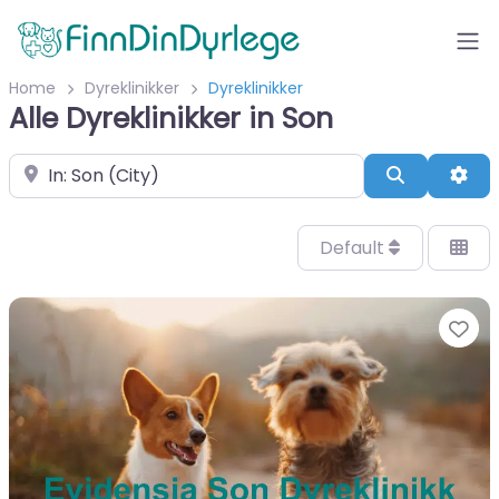
Home
Dyreklinikker
Dyreklinikker
Alle Dyreklinikker in Son
Velg by/sted
Search
Adv
Default
Fa