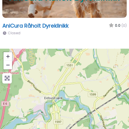
AniCura Råholt Dyreklinikk
0.0
(0)
Closed
+
−