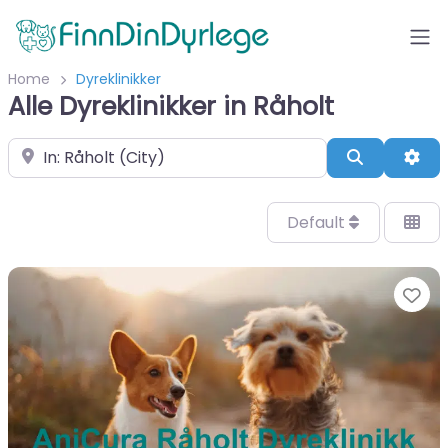
Home
Dyreklinikker
Alle Dyreklinikker in Råholt
Velg by/sted
Search
Adv
Default
Fa