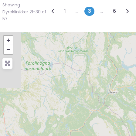
Showing
Posts navigation
Newer posts
Olde
1
…
3
…
6
Dyreklinikker 21-30 of
57
+
−