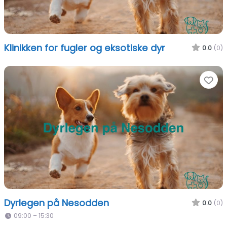
Klinikken for fugler og eksotiske dyr
0.0
(0)
Fa
Dyrlegen på Nesodden
0.0
(0)
09:00 – 15:30