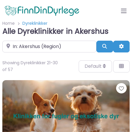
Home
Dyreklinikker
Alle Dyreklinikker in Akershus
Velg by/sted
Search
Adv
Showing Dyreklinikker 21-30
Default
of 57
Fa