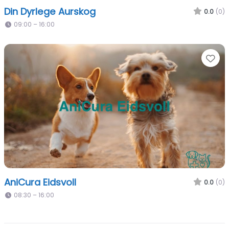
Din Dyrlege Aurskog
0.0
(0)
09:00 – 16:00
Fa
AniCura Eidsvoll
0.0
(0)
08:30 – 16:00