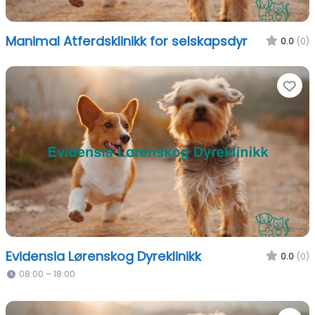
Manimal Atferdsklinikk for selskapsdyr
0.0
(0)
Fa
Evidensia Lørenskog Dyreklinikk
0.0
(0)
08:00 – 18:00