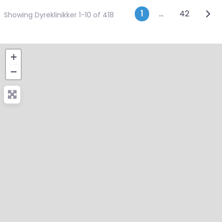
Posts navig
Olde
1
…
42
Showing Dyreklinikker 1-10 of 418
+
−