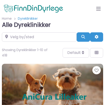
Home
Dyreklinikker
Alle Dyreklinikker
Velg by/sted
Search
Adv
Showing Dyreklinikker 1-10 of
Default
418
Fa