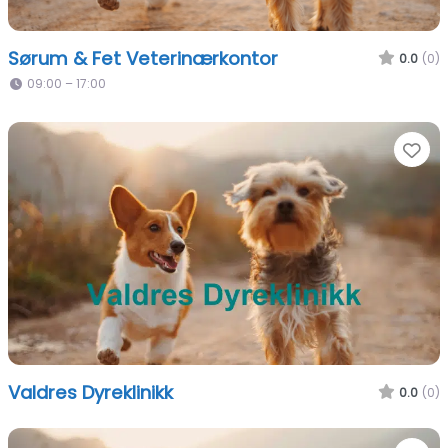
Sørum & Fet Veterinærkontor
0.0
(0)
09:00 – 17:00
Fa
Valdres Dyreklinikk
0.0
(0)