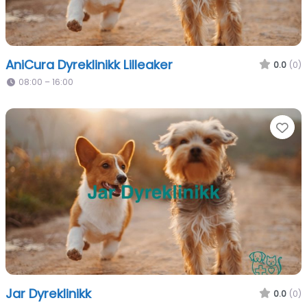
AniCura Dyreklinikk Lilleaker
0.0
(0)
08:00 – 16:00
Fa
Jar Dyreklinikk
0.0
(0)