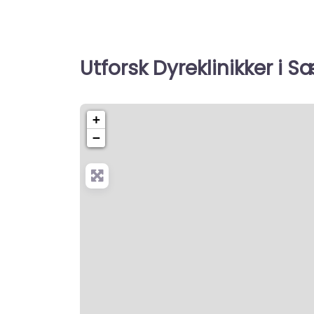
Utforsk Dyreklinikker i S
+
−