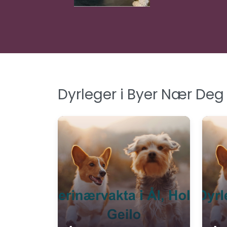
Dyrleger i Byer Nær Deg