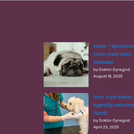
Mops – sjarmere
klovn med noen
baksider
by Doktor Dyregod
August 18, 2025
Hvor mye koster
egentlig veterinæ
hund?
by Doktor Dyregod
April 23, 2025