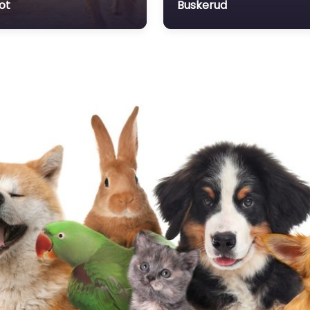
ot
Buskerud