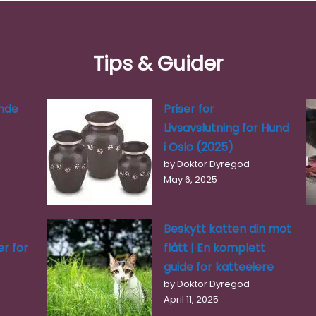
Tips & Guider
nde
Priser for
Livsavslutning for Hund
i Oslo (2025)
by Doktor Dyregod
May 6, 2025
Beskytt katten din mot
r for
flått | En komplett
guide for katteeiere
by Doktor Dyregod
April 11, 2025