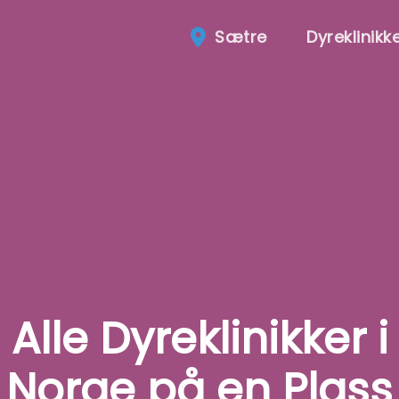
Sætre
Dyreklinikk
Alle Dyreklinikker i
Norge på en Plass