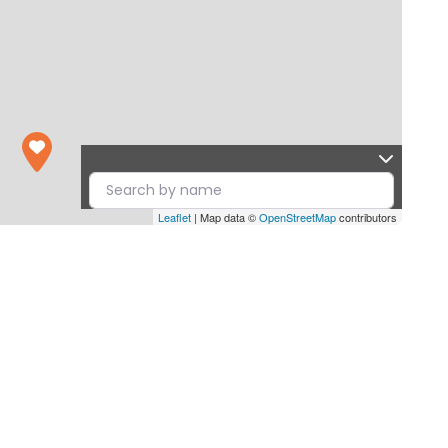
Leaflet
| Map data ©
OpenStreetMap
contributors