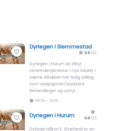
Dyrlegen i Slemmestad
Favorite
0.0
(0)
Dyrlegen i Hurum AS tilbyr
veterinærtjenester i nye lokaler i
Sætre. Klinikken har ledig stilling
som resepsjonist/assistent.
Behandlinger og utstyr…
09:00 – 12:00
Dyrlegen i Hurum
Favorite
0.0
(0)
Dyrlege Håkon E. Øverland er en