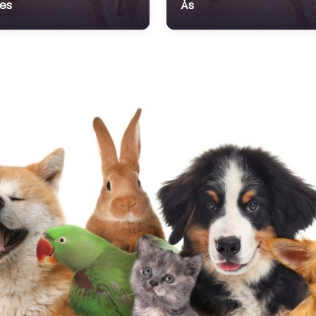
es
Ås