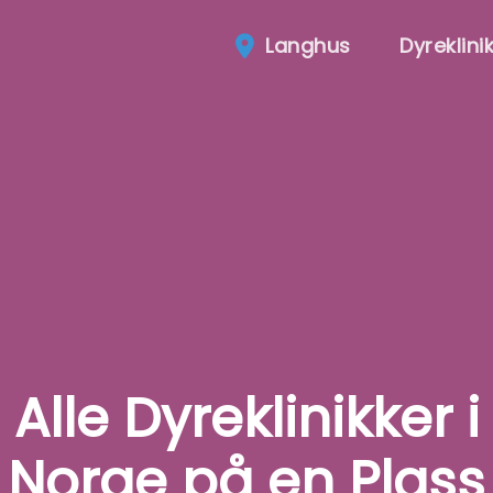
Langhus
Dyreklini
Alle Dyreklinikker i
Norge på en Plass