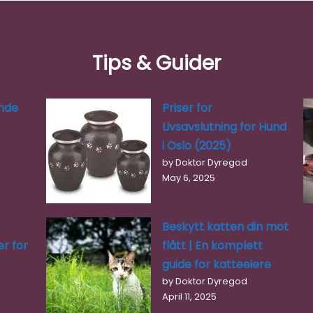
Tips & Guider
nde
Priser for
Livsavslutning for Hund
i Oslo (2025)
by Doktor Dyregod
May 6, 2025
Beskytt katten din mot
r for
flått | En komplett
guide for katteeiere
by Doktor Dyregod
April 11, 2025