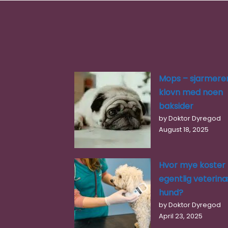
Mops – sjarmere
klovn med noen
baksider
by Doktor Dyregod
August 18, 2025
Hvor mye koster
egentlig veterinæ
hund?
by Doktor Dyregod
April 23, 2025