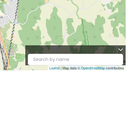
Leaflet
| Map data ©
OpenStreetMap
contributors